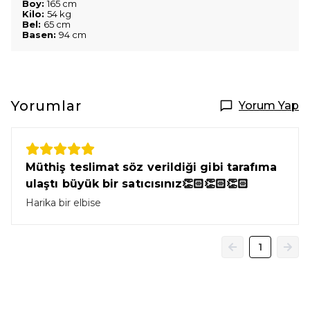
Boy:
165 cm
Kilo:
54 kg
Bel:
65 cm
Basen:
94 cm
Yorumlar
Yorum Yap
Müthiş teslimat söz verildiği gibi tarafıma
ulaştı büyük bir satıcısınız👏🏻👏🏻👏🏻
Harika bir elbise
1