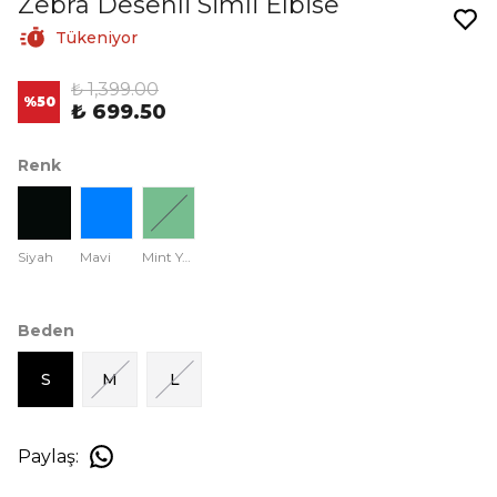
Zebra Desenli Simli Elbise
Tükeniyor
₺ 1,399.00
%
50
₺ 699.50
Renk
Siyah
Mavi
Mint Yeşili
Beden
S
M
L
Paylaş
: