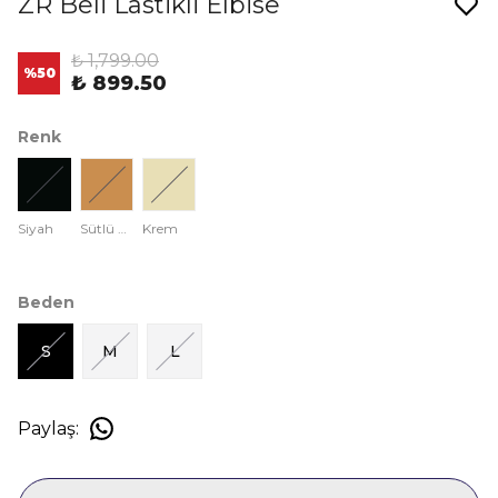
ZR Beli Lastikli Elbise
₺ 1,799.00
%
50
₺ 899.50
Renk
Siyah
Sütlü Kahve
Krem
Beden
S
M
L
Paylaş
: